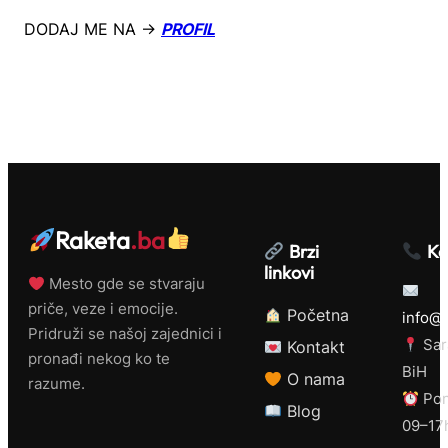
DODAJ ME NA →
PROFIL
Raketa
.ba
Brzi
Ko
linkovi
Mesto gde se stvaraju
priče, veze i emocije.
Početna
info@r
Pridruži se našoj zajednici i
Sar
Kontakt
pronađi nekog ko te
BiH
O nama
razume.
Pon
Blog
09–17