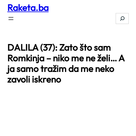
Raketa.ba
Skip
to
Search
content
DALILA (37): Zato što sam
Romkinja – niko me ne želi… A
ja samo tražim da me neko
zavoli iskreno