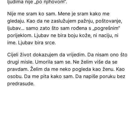
ljudima nije „po njihovom“.
Nije me sram ko sam. Mene je sram kako me
gledaju. Kao da ne zaslužujem pažnju, poštovanje,
ljubav… samo zato što sam rođena s „pogrešnim“
porijeklom. Ljubav ne bira boju kože, ni naciju, ni
ime. Ljubav bira srce.
Cijeli život dokazujem da vrijedim. Da nisam ono što
drugi misle. Umorila sam se. Ne želim više da se
pravdam. Želim da me neko pogleda kao ženu. Kao
osobu. Da me pita kako sam. Da napiše poruku bez
predrasude.