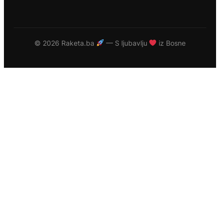
©
2026 Raketa.ba
— S ljubavlju
iz Bosne