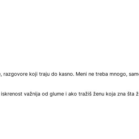
re, razgovore koji traju do kasno. Meni ne treba mnogo, sa
je iskrenost važnija od glume i ako tražiš ženu koja zna šta ž