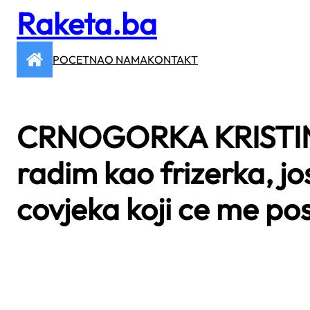
Raketa.ba
Skip
to
content
POCETNA
O NAMA
KONTAKT
CRNOGORKA KRISTINA
radim kao frizerka, 
covjeka koji ce me po