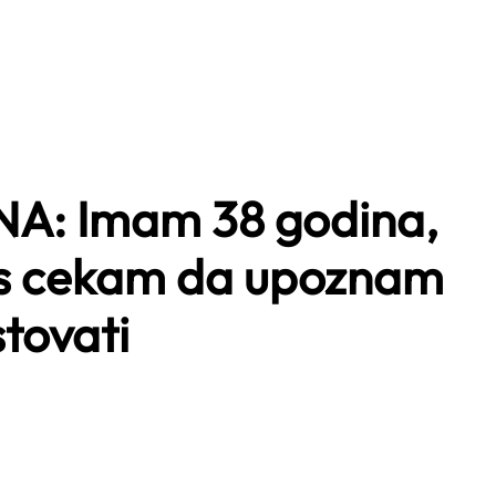
: Imam 38 godina,
jos cekam da upoznam
stovati