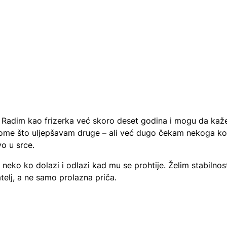
i. Radim kao frizerka već skoro deset godina i mogu da ka
 tome što uljepšavam druge – ali već dugo čekam nekoga ko
o u srce.
 neko ko dolazi i odlazi kad mu se prohtije. Želim stabilnos
telj, a ne samo prolazna priča.