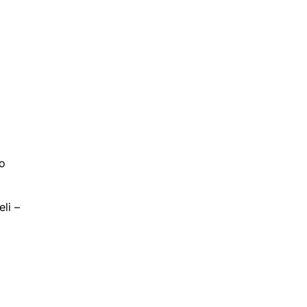
mo
eli –