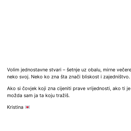
Volim jednostavne stvari – šetnje uz obalu, mirne veče
neko svoj. Neko ko zna šta znači bliskost i zajedništvo.
Ako si čovjek koji zna cijeniti prave vrijednosti, ako ti 
možda sam ja ta koju tražiš.
Kristina