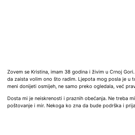
Zovem se Kristina, imam 38 godina i živim u Crnoj Gor
da zaista volim ono što radim. Ljepota mog posla je u
meni donijeti osmijeh, ne samo preko ogledala, već prav
Dosta mi je neiskrenosti i praznih obećanja. Ne treba mi
poštovanje i mir. Nekoga ko zna da bude podrška i prija