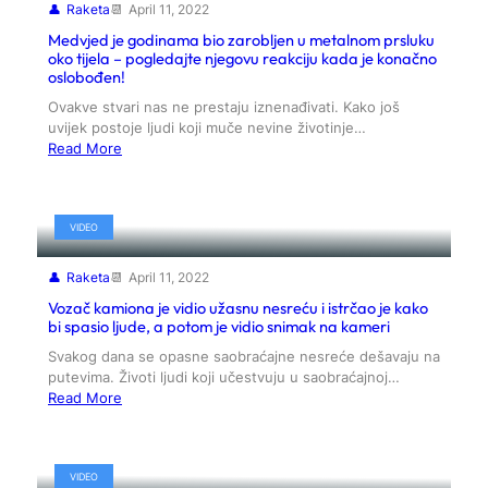
Raketa
April 11, 2022
Medvjed je godinama bio zarobljen u metalnom prsluku
oko tijela – pogledajte njegovu reakciju kada je konačno
oslobođen!
Ovakve stvari nas ne prestaju iznenađivati. Kako još
uvijek postoje ljudi koji muče nevine životinje…
Read More
VIDEO
Raketa
April 11, 2022
Vozač kamiona je vidio užasnu nesreću i istrčao je kako
bi spasio ljude, a potom je vidio snimak na kameri
Svakog dana se opasne saobraćajne nesreće dešavaju na
putevima. Životi ljudi koji učestvuju u saobraćajnoj…
Read More
VIDEO