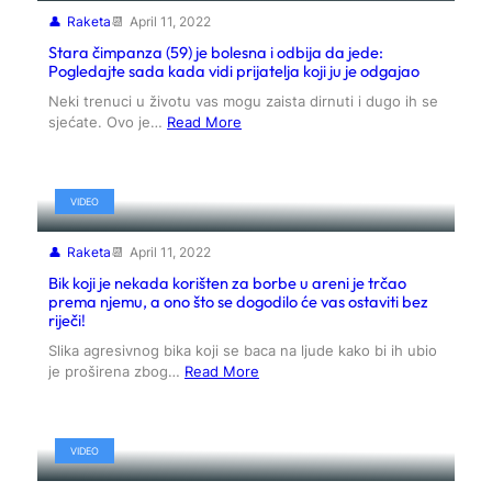
Raketa
April 11, 2022
Stara čimpanza (59) je bolesna i odbija da jede:
Pogledajte sada kada vidi prijatelja koji ju je odgajao
Neki trenuci u životu vas mogu zaista dirnuti i dugo ih se
sjećate. Ovo je…
Read More
VIDEO
Raketa
April 11, 2022
Bik koji je nekada korišten za borbe u areni je trčao
prema njemu, a ono što se dogodilo će vas ostaviti bez
riječi!
Slika agresivnog bika koji se baca na ljude kako bi ih ubio
je proširena zbog…
Read More
VIDEO