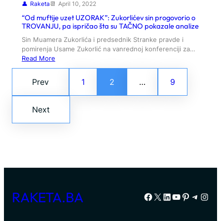
Raketa
April 10, 2022
“Od muftije uzet UZORAK”: Zukorlićev sin progovorio o
TROVANJU, pa ispričao šta su TAČNO pokazale analize
Sin Muamera Zukorlića i predsednik Stranke pravde i
pomirenja Usame Zukorlić na vanrednoj konferenciji za…
Read More
Prev
1
2
…
9
Next
RAKETA.BA
Facebook
X
LinkedIn
YouTube
Pinterest
Telegr
Inst