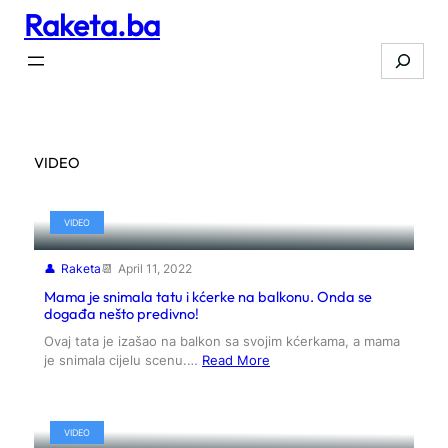
Raketa.ba
Skip
to
Search
content
VIDEO
VIDEO
Raketa
April 11, 2022
Mama je snimala tatu i kćerke na balkonu. Onda se
događa nešto predivno!
Ovaj tata je izašao na balkon sa svojim kćerkama, a mama
je snimala cijelu scenu.…
Read More
VIDEO