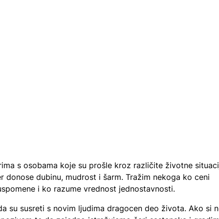
rima s osobama koje su prošle kroz različite životne situaci
jer donose dubinu, mudrost i šarm. Tražim nekoga ko ceni
 uspomene i ko razume vrednost jednostavnosti.
a su susreti s novim ljudima dragocen deo života. Ako si 