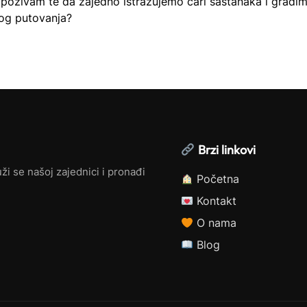
, pozivam te da zajedno istražujemo čari sastanaka i gradi
nog putovanja?
Brzi linkovi
ži se našoj zajednici i pronađi
Početna
Kontakt
O nama
Blog