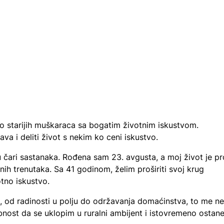
no starijih muškaraca sa bogatim životnim iskustvom.
va i deliti život s nekim ko ceni iskustvo.
 čari sastanaka. Rođena sam 23. avgusta, a moj život je pr
ih trenutaka. Sa 41 godinom, želim proširiti svoj krug
tno iskustvo.
e, od radinosti u polju do održavanja domaćinstva, to me ne
nost da se uklopim u ruralni ambijent i istovremeno ostan