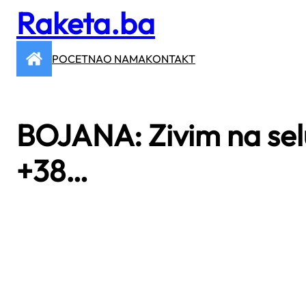
Raketa.ba
Skip
to
content
POCETNA
O NAMA
KONTAKT
BOJANA: Zivim na sel
+38…