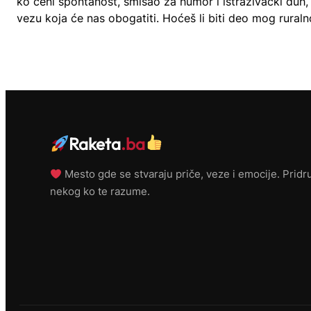
ko ceni spontanost, smisao za humor i istraživački duh
vezu koja će nas obogatiti. Hoćeš li biti deo mog rural
Raketa
.ba
Mesto gde se stvaraju priče, veze i emocije. Pridru
nekog ko te razume.