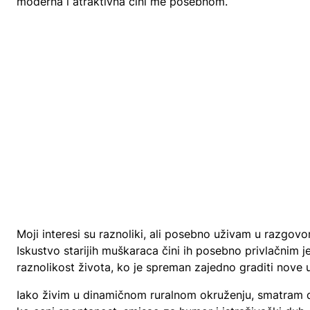
moderna i atraktivna čini me posebnom.
Moji interesi su raznoliki, ali posebno uživam u razgovo
Iskustvo starijih muškaraca čini ih posebno privlačnim 
raznolikost života, ko je spreman zajedno graditi nove
Iako živim u dinamičnom ruralnom okruženju, smatram d