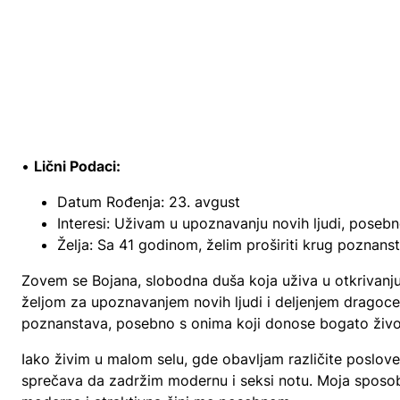
•
Lični Podaci:
Datum Rođenja: 23. avgust
Interesi: Uživam u upoznavanju novih ljudi, poseb
Želja: Sa 41 godinom, želim proširiti krug poznansta
Zovem se Bojana, slobodna duša koja uživa u otkrivanju
željom za upoznavanjem novih ljudi i deljenjem dragocen
poznanstava, posebno s onima koji donose bogato živo
Iako živim u malom selu, gde obavljam različite poslov
sprečava da zadržim modernu i seksi notu. Moja sposob