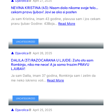
Djavolica
April 27, 2025
NEVlNA KRISTINA (43): Nisam dala nikome svoje telo…
cekam pravu ljubav! Javi se ako si posten
Ja sam Kristina, imam 43 godine, plavusa sam i jos cekam
pravu ljubav Godine: 43Boja…
Read More
UNCATEGORIZED
Djavolica
April 26, 2025
DALILA (37) RAZOCARANA U LJUDE: Zato sto sam
Romkinja, niko me nece! A ja samo trazim PRAVU
LJUBAV!
Ja sam Dalila, imam 37 godina, Romkinja sam i zelim da
me neko iskreno voli…
Read More
UNCATEGORIZED
Djavolica
April 25, 2025