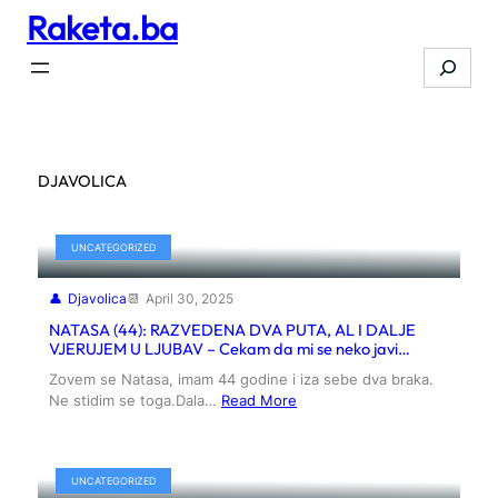
Raketa.ba
Skip
to
Search
content
DJAVOLICA
UNCATEGORIZED
Djavolica
April 30, 2025
NATASA (44): RAZVEDENA DVA PUTA, AL I DALJE
VJERUJEM U LJUBAV – Cekam da mi se neko javi…
Zovem se Natasa, imam 44 godine i iza sebe dva braka.
Ne stidim se toga.Dala…
Read More
UNCATEGORIZED