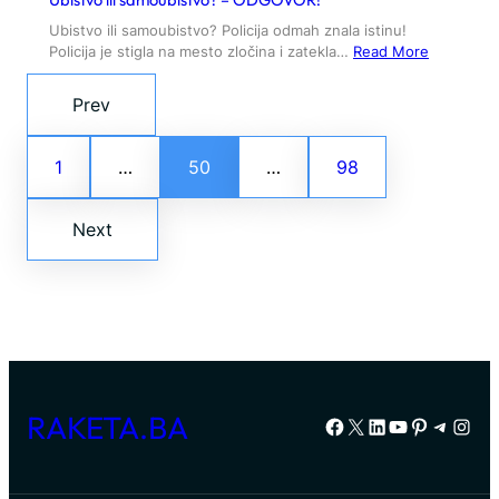
Ubistvo ili samoubistvo? Policija odmah znala istinu!
Policija je stigla na mesto zločina i zatekla…
Read More
Prev
1
…
50
…
98
Next
RAKETA.BA
Facebook
X
LinkedIn
YouTube
Pinterest
Telegr
Inst