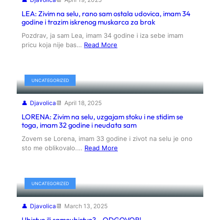
LEA: Zivim na selu, rano sam ostala udovica, imam 34
godine i trazim iskrenog muskarca za brak
Pozdrav, ja sam Lea, imam 34 godine i iza sebe imam
pricu koja nije bas…
Read More
UNCATEGORIZED
Djavolica
April 18, 2025
LORENA: Zivim na selu, uzgajam stoku i ne stidim se
toga, imam 32 godine i neudata sam
Zovem se Lorena, imam 33 godine i zivot na selu je ono
sto me oblikovalo.…
Read More
UNCATEGORIZED
Djavolica
March 13, 2025
Ubistvo ili samoubistvo? – ODGOVOR!