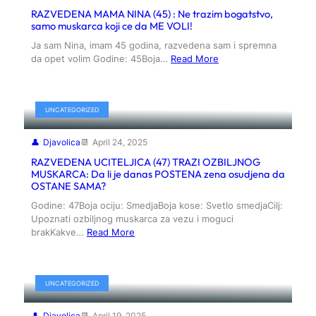
RAZVEDENA MAMA NINA (45) : Ne trazim bogatstvo,
samo muskarca koji ce da ME VOLI!
Ja sam Nina, imam 45 godina, razvedena sam i spremna
da opet volim Godine: 45Boja…
Read More
UNCATEGORIZED
Djavolica
April 24, 2025
RAZVEDENA UCITELJICA (47) TRAZI OZBILJNOG
MUSKARCA: Da li je danas POSTENA zena osudjena da
OSTANE SAMA?
Godine: 47Boja ociju: SmedjaBoja kose: Svetlo smedjaCilj:
Upoznati ozbiljnog muskarca za vezu i moguci
brakKakve…
Read More
UNCATEGORIZED
Djavolica
April 19, 2025