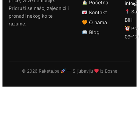
priče, veze i emocije.
Početna
info@r
Pridruži se našoj zajednici i
Sar
Kontakt
pronađi nekog ko te
BiH
O nama
razume.
Pon
Blog
09–17
©
2026 Raketa.ba
— S ljubavlju
iz Bosne