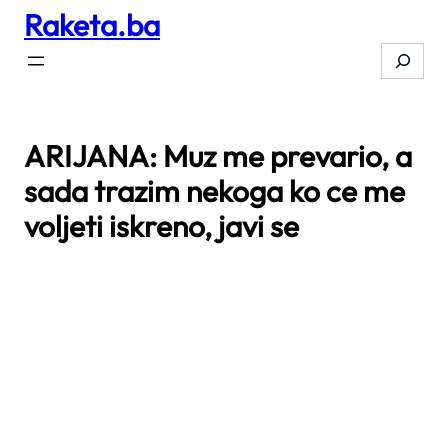
Raketa.ba
Skip
to
Search
content
ARIJANA: Muz me prevario, a
sada trazim nekoga ko ce me
voljeti iskreno, javi se