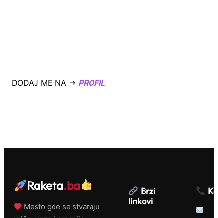
DODAJ ME NA →
PROFIL
Raketa
.ba
Brzi
Ko
linkovi
Mesto gde se stvaraju