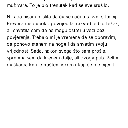
muž vara. To je bio trenutak kad se sve srušilo.
Nikada nisam mislila da ću se naći u takvoj situaciji.
Prevara me duboko povrijedila, razvod je bio težak,
ali shvatila sam da ne mogu ostati u vezi bez
povjerenja. Trebalo mi je vremena da se oporavim,
da ponovo stanem na noge i da shvatim svoju
vrijednost. Sada, nakon svega što sam prošla,
spremna sam da krenem dalje, ali ovoga puta želim
muškarca koji je pošten, iskren i koji će me cijeniti.