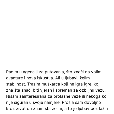
Radim u agenciji za putovanja, što znači da volim
avanture i nova iskustva. Ali u ljubavi, želim
stabilnost. Trazim muškarca koji ne igra igre, koji
zna šta znači biti vjeran i spreman za ozbiljnu vezu.
Nisam zainteresirana za prolazne veze ili nekoga ko
nije siguran u svoje namjere. Prošla sam dovoljno
kroz život da znam šta želim, a to je ljubav bez laži i