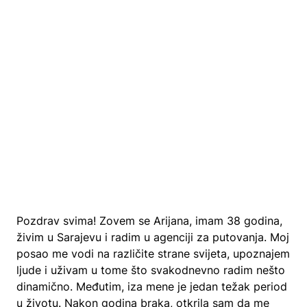
Pozdrav svima! Zovem se Arijana, imam 38 godina,
živim u Sarajevu i radim u agenciji za putovanja. Moj
posao me vodi na različite strane svijeta, upoznajem
ljude i uživam u tome što svakodnevno radim nešto
dinamično. Međutim, iza mene je jedan težak period
u životu. Nakon godina braka, otkrila sam da me