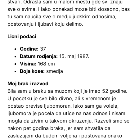
stvari. Odrasla sam u malom mestu gde svi znaju
sve o svima, i iako ponekad moze biti dosadno, bas
tu sam naucila sve o medjuljudskim odnosima,
postovanju i ljubavi koju delimo.
Licni podaci
Godine:
37
Datum rodjenja:
15. maj 1987.
Visina:
168 cm
Boja kose:
smedja
Moj brak i razvod
Bila sam u braku sa muzom koji je imao 52 godine.
U pocetku je sve bilo divno, ali s vremenom je
postao previse ljubomoran. Iako sam ga volela,
ljubomora je pocela da utice na nas odnos i nisam
mogla da zivim u takvom okruzenju. Razveli smo se
nakon pet godina braka, jer sam shvatila da
zasluzujem da budem voljena i postovana onako