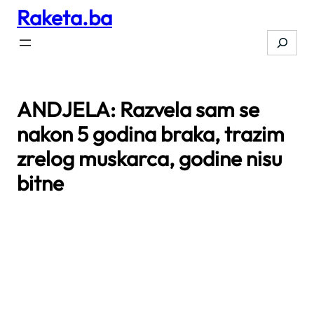
Raketa.ba
Skip
to
Search
content
ANDJELA: Razvela sam se
nakon 5 godina braka, trazim
zrelog muskarca, godine nisu
bitne