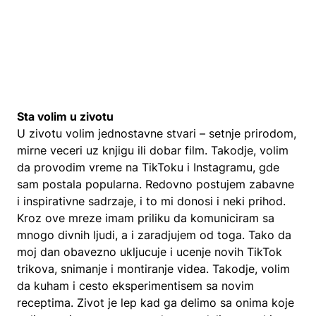
Sta volim u zivotu
U zivotu volim jednostavne stvari – setnje prirodom,
mirne veceri uz knjigu ili dobar film. Takodje, volim
da provodim vreme na TikToku i Instagramu, gde
sam postala popularna. Redovno postujem zabavne
i inspirativne sadrzaje, i to mi donosi i neki prihod.
Kroz ove mreze imam priliku da komuniciram sa
mnogo divnih ljudi, a i zaradjujem od toga. Tako da
moj dan obavezno ukljucuje i ucenje novih TikTok
trikova, snimanje i montiranje videa. Takodje, volim
da kuham i cesto eksperimentisem sa novim
receptima. Zivot je lep kad ga delimo sa onima koje