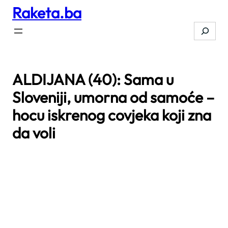
Raketa.ba
Skip
to
Search
content
ALDIJANA (40): Sama u
Sloveniji, umorna od samoće –
hocu iskrenog covjeka koji zna
da voli