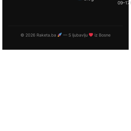
09–17
©
2026 Raketa.ba
— S ljubavlju
iz Bosne