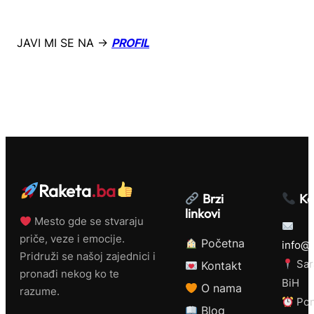
JAVI MI SE NA →
PROFIL
Raketa
.ba
Brzi
Ko
linkovi
Mesto gde se stvaraju
priče, veze i emocije.
Početna
info@r
Pridruži se našoj zajednici i
Sar
Kontakt
pronađi nekog ko te
BiH
O nama
razume.
Pon
Blog