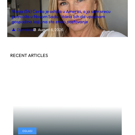
Vanja (54) Cerka je ostala u Americi, a ja sam srecu
potrazila u Novom Sadu. Volela bih da upoznam
gospodina koji zna sta znaci postovanje
Djavolica
August 6, 2026
RECENT ARTICLES
OGLASI