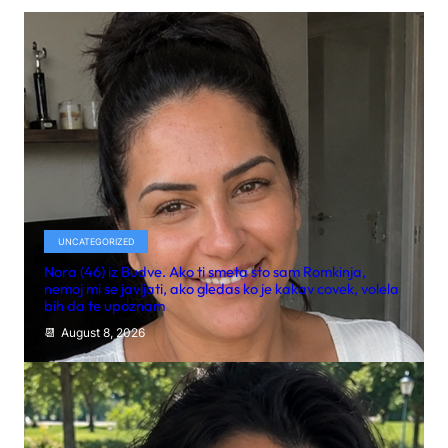
UNCATEGORIZED
Nora (46) iz Budve. Ako ti smeta sto sam Romkinja,
nemoj mi se javljati, ako gledas ko je kakav covek, volela
bih da te upoznam
August 8, 2026