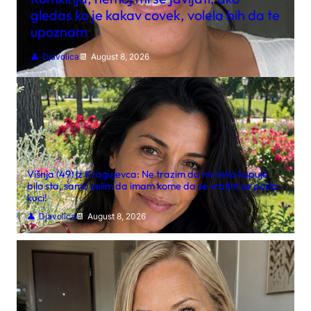
gledas ko je kakav covek, volela bih da te
upoznam
Djavolica
August 8, 2026
Višnja (49) iz Kragujevca: Ne trazim da mi neko kupuje
bilo sta, samo zelim da imam kome da se vratim sa posla
kuci!
Djavolica
August 8, 2026