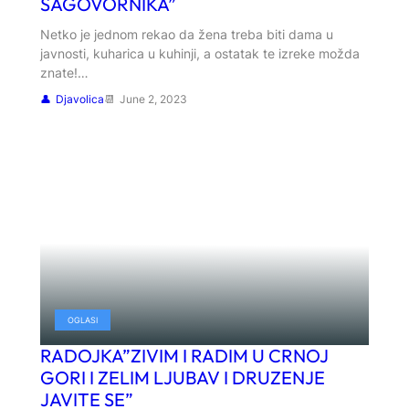
SAGOVORNIKA”
Netko je jednom rekao da žena treba biti dama u
javnosti, kuharica u kuhinji, a ostatak te izreke možda
znate!…
Djavolica
June 2, 2023
OGLASI
RADOJKA”ZIVIM I RADIM U CRNOJ
GORI I ZELIM LJUBAV I DRUZENJE
JAVITE SE”