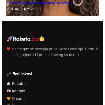
nedostaje covek sa kojim mogu da staram.
August 6, 2026
Raketa
.ba
Mesto gde se stvaraju priče, veze i emocije. Pridruži
se našoj zajednici i pronađi nekog ko te razume.
Brzi linkovi
Početna
Kontakt
O nama