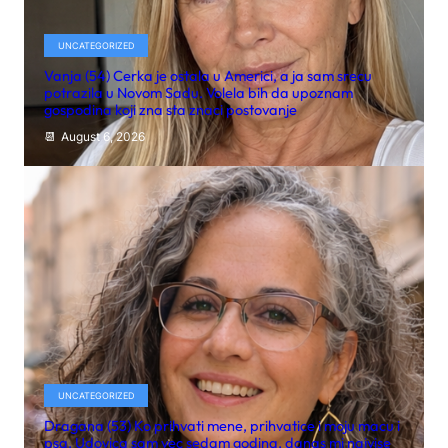
UNCATEGORIZED
Vanja (54) Cerka je ostala u Americi, a ja sam srecu
potrazila u Novom Sadu. Volela bih da upoznam
gospodina koji zna sta znaci postovanje
August 6, 2026
UNCATEGORIZED
Dragana (53) Ko prihvati mene, prihvatice i moju macu i
psa. Udovica sam vec sedam godina, danas mi najvise