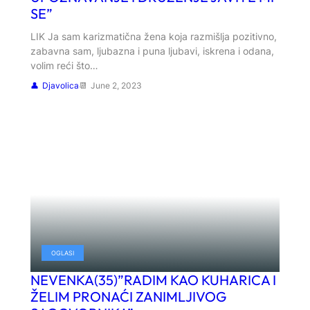
SE”
LIK Ja sam karizmatična žena koja razmišlja pozitivno,
zabavna sam, ljubazna i puna ljubavi, iskrena i odana,
volim reći što…
Djavolica
June 2, 2023
OGLASI
NEVENKA(35)”RADIM KAO KUHARICA I
ŽELIM PRONAĆI ZANIMLJIVOG