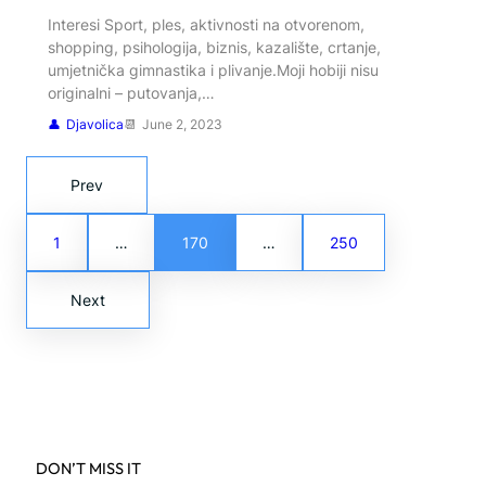
Interesi Sport, ples, aktivnosti na otvorenom,
shopping, psihologija, biznis, kazalište, crtanje,
umjetnička gimnastika i plivanje.Moji hobiji nisu
originalni – putovanja,…
Djavolica
June 2, 2023
Prev
1
…
170
…
250
Next
DON’T MISS IT