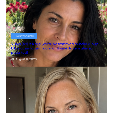
UNCATEGORIZED
Višnja (49) iz Kragujevca: Ne trazim da mi neko kupuje
bilo sta, samo zelim da imam kome da se vratim sa
posla kuci!
August 8, 2026