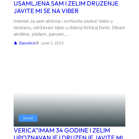
USAMLJENA SAM I ZELIM DRUZENJE
JAVITE MI SE NA VIBER
Interesi Ja sam aktivna i svrhovita osoba! Idem u
teretanu, održavam tijelo u dobroj fizičkoj formi. Slikam
akrilima, plešem, pjevam,…
Djavolica
June 2, 2023
OGLASI
VERICA”IMAM 34 GODINE I ZELIM
UPOZNAVANJE I DRUZENJE JAVITE MI