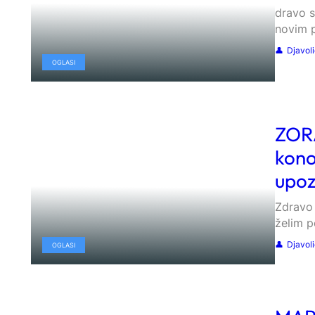
dravo s
novim p
Djavol
OGLASI
ZORA
kono
upoz
Zdravo 
želim p
Djavol
OGLASI