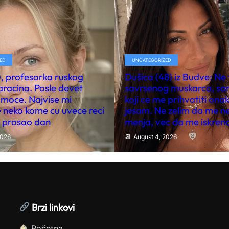
ED
UNCATEGORIZED
6), profesorka ruskog
Dušica (48) iz Budve: Ne
Paracina. Posle devet
savrsenog muskarca, s
moce. Najvise mi
koji ce me prihvatiti ona
 neko kome cu uvece reci
jesam. Ne zelim da me n
e prosao dan
menja, vec da me iskreno
2026
August 4, 2026
Brzi linkovi
Početna