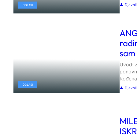
Djavol
OGLASI
ANGE
radi
sam
Uvod: Z
ponovno
Rođen
OGLASI
Djavol
MIL
ISK