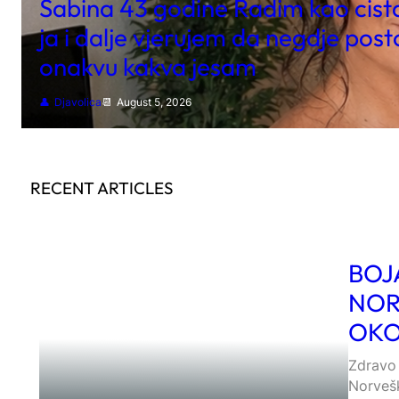
Sabina 43 godine Radim kao cistac
ja i dalje vjerujem da negdje posto
onakvu kakva jesam
Djavolica
August 5, 2026
RECENT ARTICLES
BOJ
NOR
OKO
Zdravo 
Norvešk