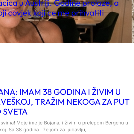
ica u Austriji. Godine prolaze, a
ji covjek koji ce me prihvatiti
ANA: IMAM 38 GODINA I ŽIVIM U
VEŠKOJ, TRAŽIM NEKOGA ZA PUT
 SVETA
svima! Moje ime je Bojana, i živim u prelepom Bergenu u
oj. Sa 38 godina i željom za ljubavlju,…