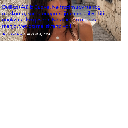
Dušica (48) iz Budve: Ne trazim savrsenog
muskarca, samo onoga koji ce me prihvatiti
onakvu kakva jesam. Ne zelim da me neko
menja, vec da me iskreno voli
Djavolica
August 4, 2026