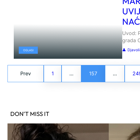
MART
UVI
NAĆ
Uvod: P
grada O
Djavol
OGLASI
Prev
1
…
157
…
24
DON’T MISS IT