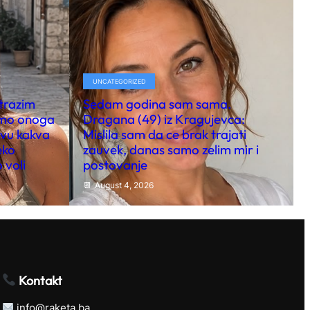
UNCATEGORIZED
 trazim
Sedam godina sam sama.
amo onoga
Dragana (49) iz Kragujevca:
kvu kakva
Mislila sam da ce brak trajati
eko
zauvek, danas samo zelim mir i
 voli
postovanje
August 4, 2026
Kontakt
info@raketa.ba