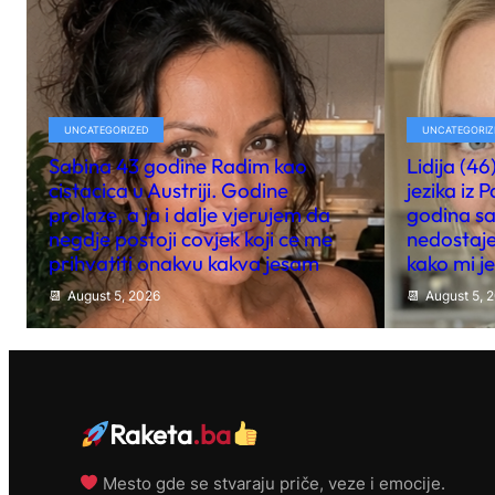
UNCATEGORIZED
UNCATEGORIZ
Sabina 43 godine Radim kao
Lidija (4
cistacica u Austriji. Godine
jezika iz 
prolaze, a ja i dalje vjerujem da
godina sa
negdje postoji covjek koji ce me
nedostaje
prihvatiti onakvu kakva jesam
kako mi j
August 5, 2026
August 5, 
Raketa
.ba
Mesto gde se stvaraju priče, veze i emocije.