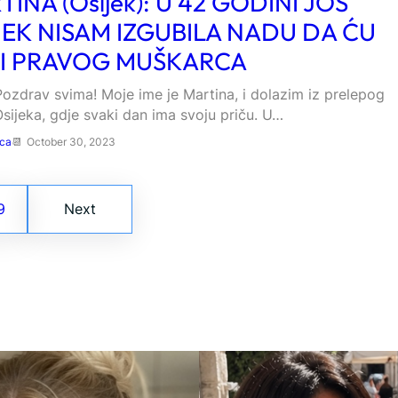
INA (Osijek): U 42 GODINI JOŠ
JEK NISAM IZGUBILA NADU DA ĆU
I PRAVOG MUŠKARCA
ozdrav svima! Moje ime je Martina, i dolazim iz prelepog
sijeka, gdje svaki dan ima svoju priču. U…
ica
October 30, 2023
9
Next