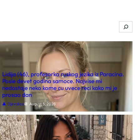
Search
Lidija (46), profesorka ruskog jezika iz Paracina.
Posle devet godina samoce. Najvise mi
nedostaje neko kome cu uvece reci kako mi je
prosao dan
Djavolica
August 5, 2026