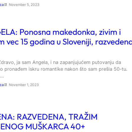
ica
November 5, 2023
LA: Ponosna makedonka, zivim i
m vec 15 godina u Sloveniji, razveden
dravo, ja sam Angela, i na zapanjujućem putovanju da
 pronađem iskru romantike nakon što sam prešla 50-tu.
a…
ica
November 1, 2023
ENA: RAZVEDENA, TRAŽIM
RENOG MUŠKARCA 40+