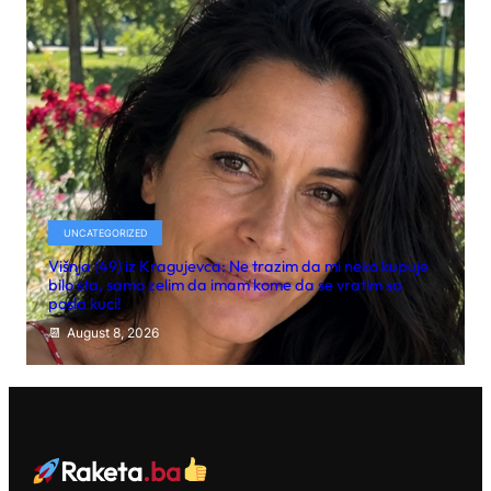
UNCATEGORIZED
Višnja (49) iz Kragujevca: Ne trazim da mi neko kupuje
bilo sta, samo zelim da imam kome da se vratim sa
posla kuci!
August 8, 2026
Raketa
.ba