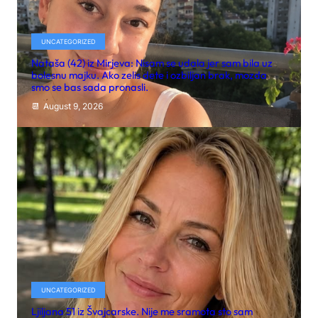
UNCATEGORIZED
Nataša (42) iz Mirjeva: Nisam se udala jer sam bila uz
bolesnu majku. Ako zelis dete i ozbiljan brak, mozda
smo se bas sada pronasli.
August 9, 2026
UNCATEGORIZED
Ljiljana 51 iz Švajcarske. Nije me sramota sto sam