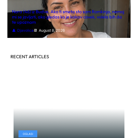
Nora (46) iz Budve. Ako ti smeta sto sam Romkinja, nemoj
mi se javljati, ako gledas ko je kakav covek, volela bih da
te upoznam
Djavolica
August 8, 2026
RECENT ARTICLES
OGLASI