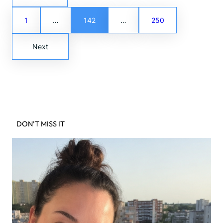
1
…
142
…
250
Next
DON’T MISS IT