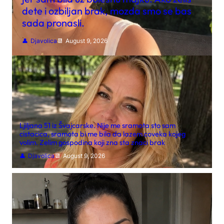
dete i ozbiljan brak, mozda smo se bas
sada pronasli.
Djavolica
August 9, 2026
Ljiljana 51 iz Švajcarske. Nije me sramota sto sam
cistacica, sramota bi me bila da lazem coveka kojeg
volim. Zelim gospodina koji zna sta znaci brak
Djavolica
August 9, 2026