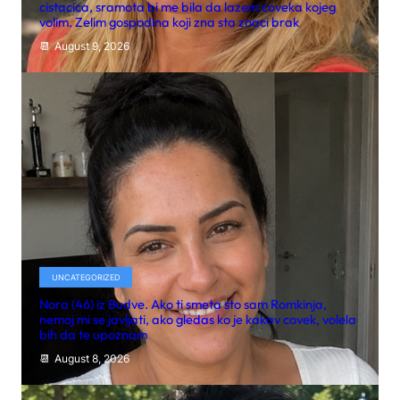
cistacica, sramota bi me bila da lazem coveka kojeg
volim. Zelim gospodina koji zna sta znaci brak
August 9, 2026
UNCATEGORIZED
Nora (46) iz Budve. Ako ti smeta sto sam Romkinja,
nemoj mi se javljati, ako gledas ko je kakav covek, volela
bih da te upoznam
August 8, 2026