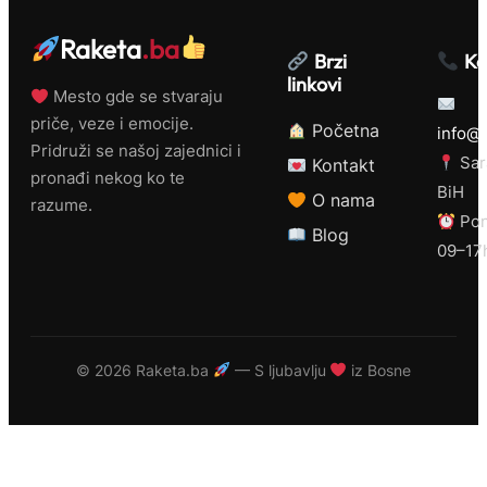
Raketa
.ba
Brzi
Ko
linkovi
Mesto gde se stvaraju
priče, veze i emocije.
Početna
info@r
Pridruži se našoj zajednici i
Sar
Kontakt
pronađi nekog ko te
BiH
O nama
razume.
Pon
Blog
09–17
©
2026 Raketa.ba
— S ljubavlju
iz Bosne