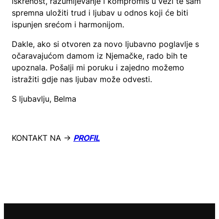
iskrenost, razumijevanje i kompromis u vezi te sam
spremna uložiti trud i ljubav u odnos koji će biti
ispunjen srećom i harmonijom.
Dakle, ako si otvoren za novo ljubavno poglavlje s
očaravajućom damom iz Njemačke, rado bih te
upoznala. Pošalji mi poruku i zajedno možemo
istražiti gdje nas ljubav može odvesti.
S ljubavlju, Belma
KONTAKT NA →
PROFIL