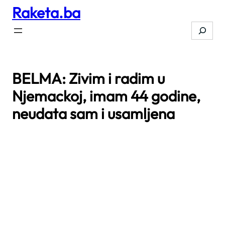
Raketa.ba
Skip
to
Search
content
BELMA: Zivim i radim u
Njemackoj, imam 44 godine,
neudata sam i usamljena